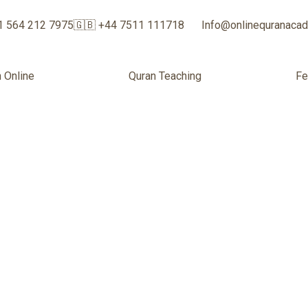
1 564 212 7975
🇬🇧 +44 7511 111718
Info@onlinequranaca
 Online
Quran Teaching
F