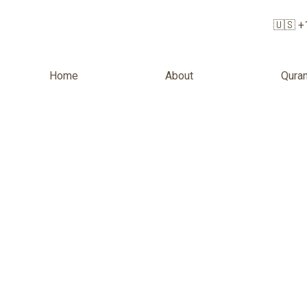
🇺🇸 +
Home
About
Quran
Para 18