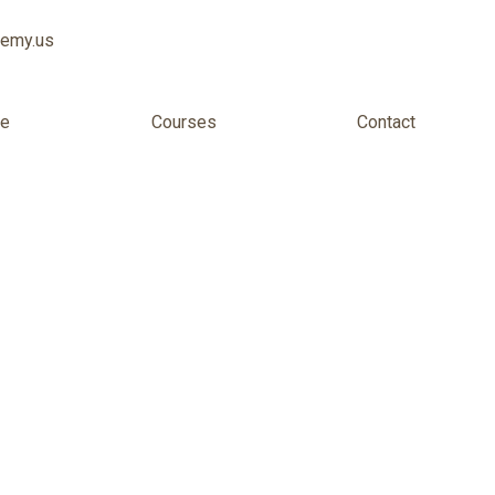
demy.us
ee
Courses
Contact